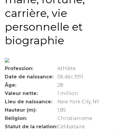
carrière, vie
personnelle et
biographie
Profession:
Athlète
Date de naissance:
06 déc.1991
Âge:
28
Valeur nette:
1 million
Lieu de naissance:
New York City, NY
Hauteur (m):
1,85
Religion:
Christianisme
Statut de la relation:
Célibataire