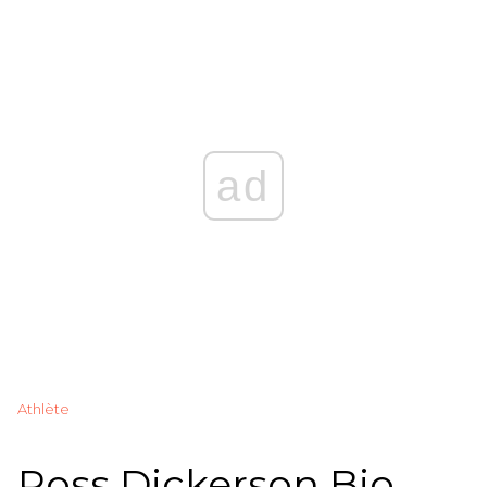
ad
Athlète
Ross Dickerson Bio,