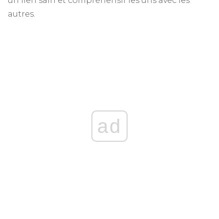
un lien sain et compréhensif les uns avec les
autres.
ad