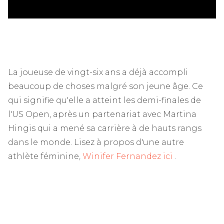
La joueuse de vingt-six ans a déjà accompli
beaucoup de choses malgré son jeune âge. Ce
qui signifie qu'elle a atteint les demi-finales de
l'US Open, après un partenariat avec Martina
Hingis qui a mené sa carrière à de hauts rangs
dans le monde. Lisez à propos d'une autre
athlète féminine,
Winifer Fernandez ici
.