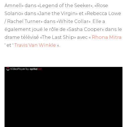
Amnell» dans «Legend of the Seeker», «Rose
Solano» dans «Jane the Virgin» et «Rebecca Lowe
/ Rachel Turner» dans «White Collar». Elle a
également joué le rôle de «Sasha Cooper» dans le
drame télévisé «The Last Ship» avec «
Rhona Mitra
' et '
Travis Van Winkle
«.
ad